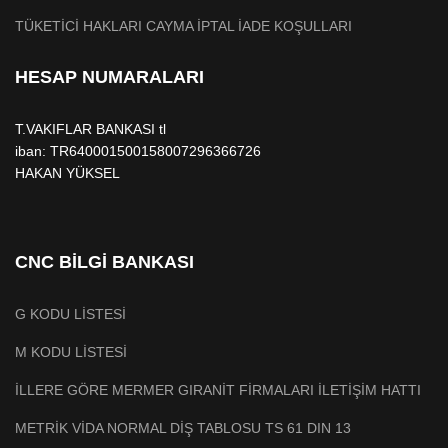
TÜKETİCİ HAKLARI CAYMA İPTAL İADE KOŞULLARI
HESAP NUMARALARI
T.VAKIFLAR BANKASI tl
iban: TR640001500158007296366726
HAKAN YÜKSEL
CNC BİLGİ BANKASI
G KODU LİSTESİ
M KODU LİSTESİ
İLLERE GÖRE MERMER GIRANİT FİRMALARI İLETİŞİM HATTI
METRİK VİDA NORMAL DİŞ TABLOSU TS 61 DIN 13