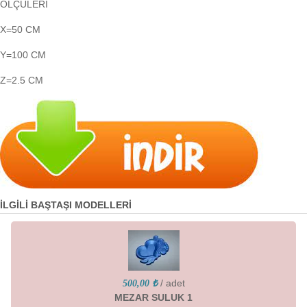
ÖLÇÜLERİ
X=50 CM
Y=100 CM
Z=2.5 CM
İLGİLİ BAŞTAŞI MODELLERİ
/ adet
500,00 ₺
MEZAR SULUK 1