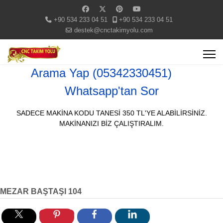
+90 534 233 04 51
+90 534 233 04 51
destek@cnctakimyolu.com
Arama Yap (05342330451)
Whatsapp'tan Sor
SADECE MAKİNA KODU TANESİ 350 TL'YE ALABİLİRSİNİZ.
MAKİNANIZI BİZ ÇALIŞTIRALIM.
MEZAR BAŞTAŞI 104