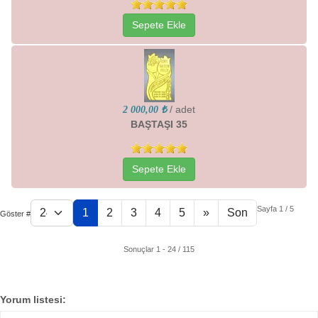
Sepete Ekle
/ adet
2 000,00 ₺
BAŞTAŞI 35
Sepete Ekle
Sayfa 1 / 5
1
2
3
4
5
»
Son
Göster #
Sonuçlar 1 - 24 / 115
Yorum listesi: