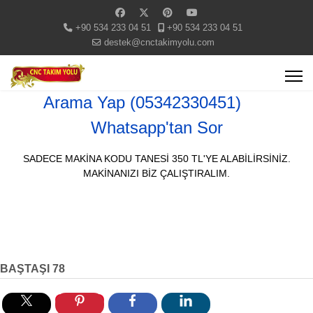
+90 534 233 04 51
+90 534 233 04 51
destek@cnctakimyolu.com
Arama Yap (05342330451)
Whatsapp'tan Sor
SADECE MAKİNA KODU TANESİ 350 TL'YE ALABİLİRSİNİZ.
MAKİNANIZI BİZ ÇALIŞTIRALIM.
BAŞTAŞI 78