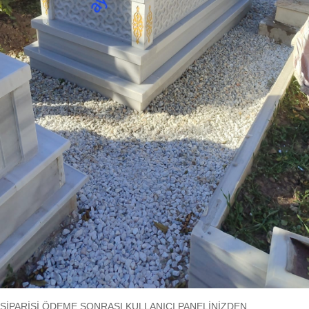
SİPARİŞİ ÖDEME SONRASI KULLANICI PANELİNİZDEN