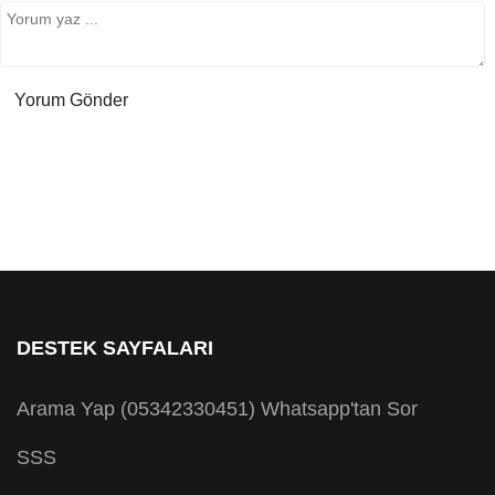
DESTEK SAYFALARI
Arama Yap (05342330451)
Whatsapp'tan Sor
SSS