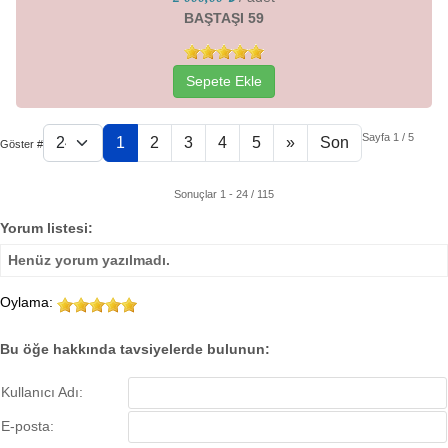
BAŞTAŞI 59
Sepete Ekle
Sayfa 1 / 5
1
2
3
4
5
»
Son
Göster #
Sonuçlar 1 - 24 / 115
Yorum listesi:
Henüz yorum yazılmadı.
Oylama:
Bu öğe hakkında tavsiyelerde bulunun:
Kullanıcı Adı:
E-posta: