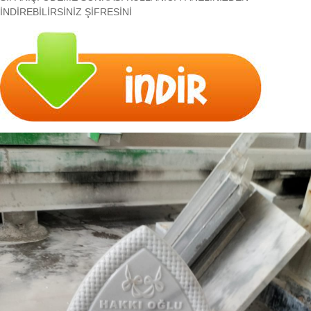
İNDİREBİLİRSİNİZ ŞİFRESİNİ