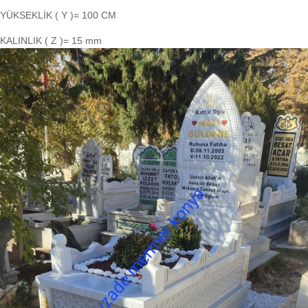
YÜKSEKLİK ( Y )= 100 CM
KALINLIK ( Z )= 15 mm