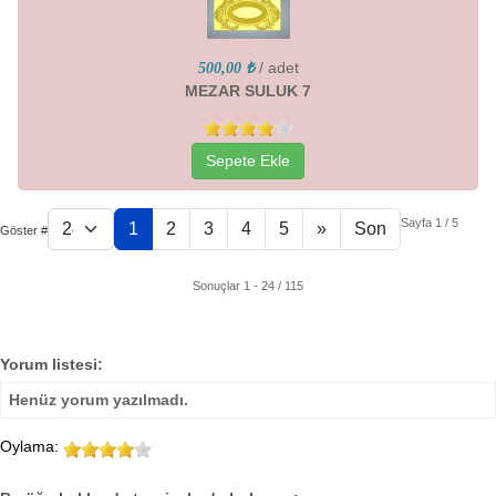
/ adet
500,00 ₺
MEZAR SULUK 7
Sepete Ekle
Sayfa 1 / 5
1
2
3
4
5
»
Son
Göster #
Sonuçlar 1 - 24 / 115
Yorum listesi:
Henüz yorum yazılmadı.
Oylama: