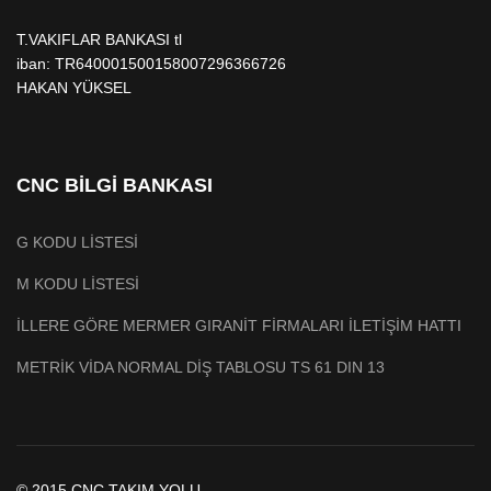
T.VAKIFLAR BANKASI tl
iban: TR640001500158007296366726
HAKAN YÜKSEL
CNC BİLGİ BANKASI
G KODU LİSTESİ
M KODU LİSTESİ
İLLERE GÖRE MERMER GIRANİT FİRMALARI İLETİŞİM HATTI
METRİK VİDA NORMAL DİŞ TABLOSU TS 61 DIN 13
© 2015 CNC TAKIM YOLU