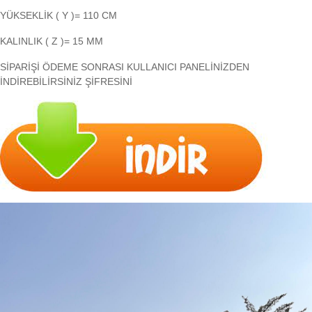
YÜKSEKLİK ( Y )= 110 CM
KALINLIK ( Z )= 15 MM
SİPARİŞİ ÖDEME SONRASI KULLANICI PANELİNİZDEN
İNDİREBİLİRSİNİZ ŞİFRESİNİ