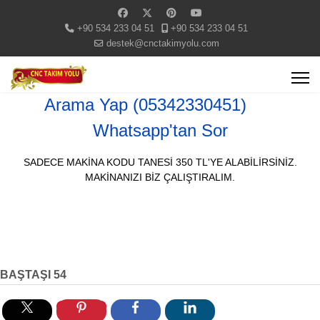
+90 534 233 04 51
+90 534 233 04 51
destek@cnctakimyolu.com
Arama Yap (05342330451)
Whatsapp'tan Sor
SADECE MAKİNA KODU TANESİ 350 TL'YE ALABİLİRSİNİZ.
MAKİNANIZI BİZ ÇALIŞTIRALIM.
BAŞTAŞI 54