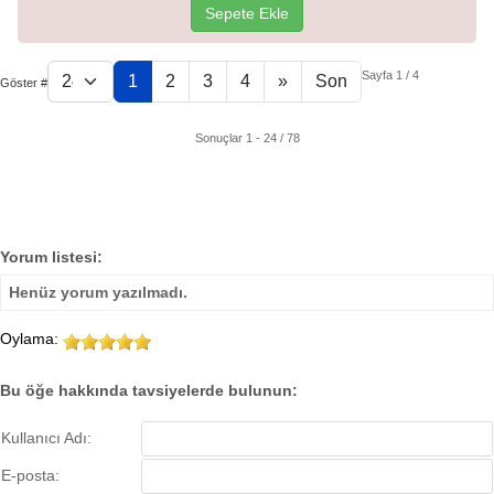
Sepete Ekle
Sayfa 1 / 4
1
2
3
4
»
Son
Göster #
Sonuçlar 1 - 24 / 78
Yorum listesi:
Henüz yorum yazılmadı.
Oylama:
Bu öğe hakkında tavsiyelerde bulunun:
Kullanıcı Adı:
E-posta: