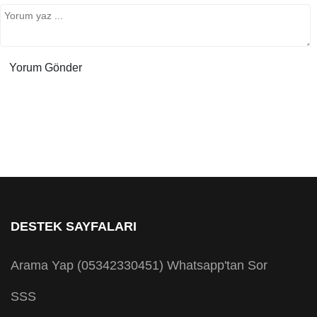
DESTEK SAYFALARI
Arama Yap (05342330451)
Whatsapp'tan Sor
SSS