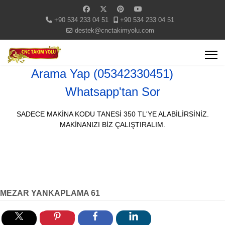
+90 534 233 04 51
+90 534 233 04 51
destek@cnctakimyolu.com
Arama Yap (05342330451)
Whatsapp'tan Sor
SADECE MAKİNA KODU TANESİ 350 TL'YE ALABİLİRSİNİZ.
MAKİNANIZI BİZ ÇALIŞTIRALIM.
MEZAR YANKAPLAMA 61