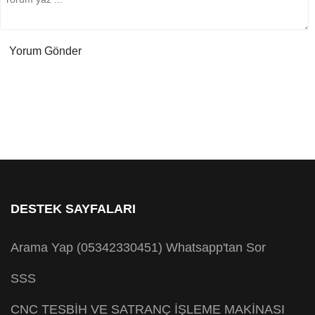
DESTEK SAYFALARI
Arama Yap (05342330451)
Whatsapp'tan Sor
SSS
CNC TESBİH VE SATRANÇ İŞLEME MAKİNASI