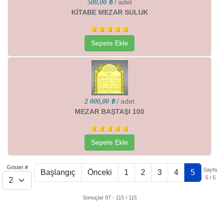
/ adet
500,00 ₺
KİTABE MEZAR SULUK
Sepete Ekle
/ adet
2 000,00 ₺
MEZAR BAŞTAŞI 100
Sepete Ekle
Göster #
Sayfa
Başlangıç
Önceki
1
2
3
4
5
5 / 5
Sonuçlar 97 - 115 / 115