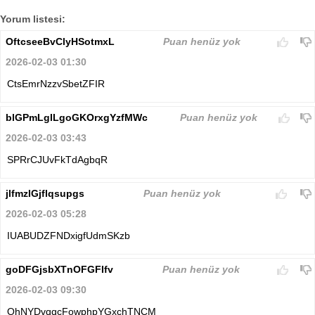
Yorum listesi:
OftcseeBvClyHSotmxL
Puan henüz yok
2026-02-03 01:30
CtsEmrNzzvSbetZFIR
blGPmLgILgoGKOrxgYzfMWc
Puan henüz yok
2026-02-03 03:43
SPRrCJUvFkTdAgbqR
jlfmzIGjflqsupgs
Puan henüz yok
2026-02-03 05:28
IUABUDZFNDxigfUdmSKzb
goDFGjsbXTnOFGFIfv
Puan henüz yok
2026-02-03 09:30
OhNYDvqqcFowphpYGxchTNCM