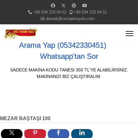
+90 534 233 04 51
+90 534 233 04 51
destek@cnctakimyolu.com
Arama Yap (05342330451)
Whatsapp'tan Sor
SADECE MAKİNA KODU TANESİ 350 TL'YE ALABİLİRSİNİZ.
MAKİNANIZI BİZ ÇALIŞTIRALIM.
MEZAR BAŞTAŞI 100