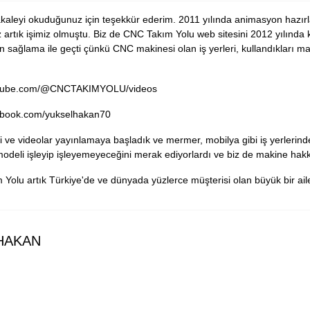
leyi okuduğunuz için teşekkür ederim. 2011 yılında animasyon hazırlama
 artık işimiz olmuştu. Biz de CNC Takım Yolu web sitesini 2012 yılında ku
 sağlama ile geçti çünkü CNC makinesi olan iş yerleri, kullandıkları mak
outube.com/@CNCTAKIMYOLU/videos
ebook.com/yukselhakan70
i ve videolar yayınlamaya başladık ve mermer, mobilya gibi iş yerlerinde
modeli işleyip işleyemeyeceğini merak ediyorlardı ve biz de makine hakk
olu artık Türkiye'de ve dünyada yüzlerce müşterisi olan büyük bir aile ol
HAKAN
le: KAYSERİ MERMER FİRMALARI