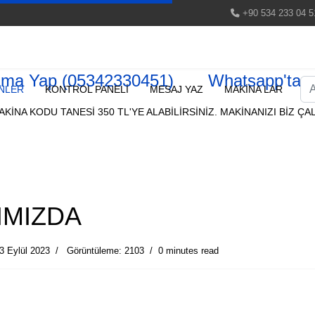
+90 534 233 04 5
ama Yap (05342330451)
Whatsapp'tan 
Ar
NLER
KONTROL PANELİ
MESAJ YAZ
MAKİNA LAR
KİNA KODU TANESİ 350 TL'YE ALABİLİRSİNİZ. MAKİNANIZI BİZ ÇAL
IMIZDA
3 Eylül 2023
Görüntüleme: 2103
0 minutes read