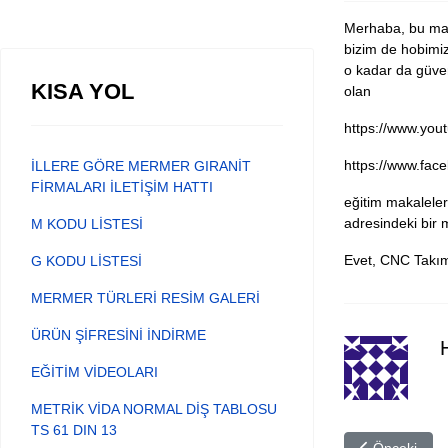
Merhaba, bu maka
bizim de hobimiz
o kadar da güven
KISA YOL
olan
https://www.y
https://www.fac
İLLERE GÖRE MERMER GIRANİT
FİRMALARI İLETİŞİM HATTI
eğitim makaleler
adresindeki bir 
M KODU LİSTESİ
Evet, CNC Takım Y
G KODU LİSTESİ
MERMER TÜRLERİ RESİM GALERİ
ÜRÜN ŞİFRESİNİ İNDİRME
EĞİTİM VİDEOLARI
METRİK VİDA NORMAL DİŞ TABLOSU
TS 61 DIN 13
Önceki maka